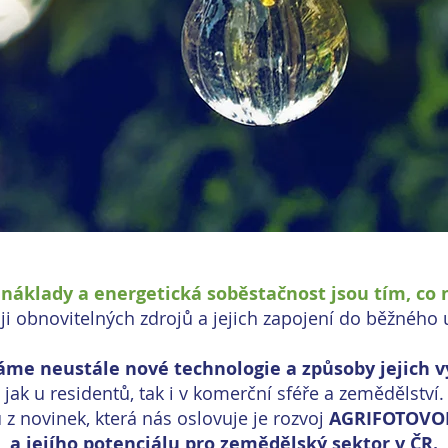
 náklady a energetická soběstačnost jsou tím, co 
ji obnovitelných zdrojů a jejich zapojení do běžného 
me neustále nové technologie a způsoby jejich v
jak u residentů, tak i v komerční sféře a zemědělství.
 z novinek, která nás oslovuje je rozvoj
AGRIFOTOVO
a jejího potenciálu pro zemědělský sektor v ČR.