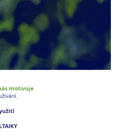
nás motivuje
užívání.
yužití
LTAIKY