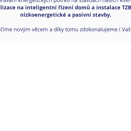
pravám energetických potřeb na stavbách našich klien
lizace na inteligentní řízení domů a instalace TZB
nízkoenergetické a pasivní stavby.
 učíme novým věcem a díky tomu zdokonalujeme i Vaše
601 699 910
obchod@zeroliving.cz
Zero living, s.r.o.
/ Argentinská 1027/20 / 174 00 Praha 7
IČ: 25407643 / DIČ: CZ25407643
eškerá práva vyhrazena k obsahu tohoto webu společnosti Zero livi