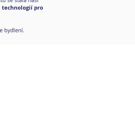
tů se stala naší
 technologií pro
 bydlení.
O NÁS
FOTOVOLTAIKA
POPTÁVKA
FAQ
KONTAKT
ng s.r.o.