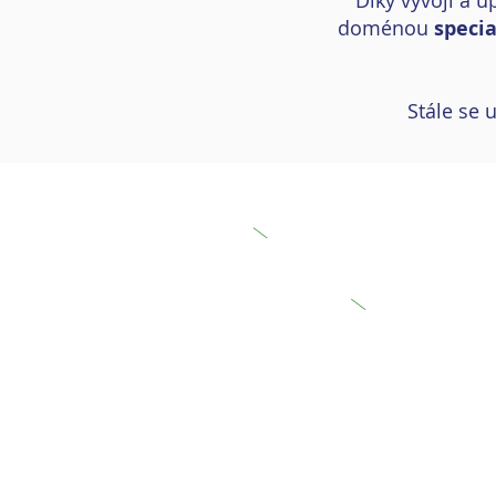
Díky vývoji a ú
doménou
specia
Stále se
© 2023 V