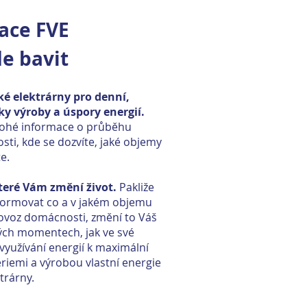
kace FVE
e bavit
ké elektrárny pro denní,
iky výroby a úspory energií.
nohé informace o průběhu
ti, kde se dozvíte, jaké objemy
e.
teré Vám změní život.
Pakliže
formovat co a v jakém objemu
rovoz domácnosti, změní to Váš
tých momentech, jak ve své
využívání energií k maximální
riemi a výrobou vlastní energie
trárny.