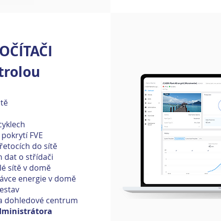
OČÍTAČI
trolou
tě
cyklech
 pokrytí FVE
řetocích do sítě
 dat o střídači
lé sítě v domě
ávce energie v domě
sestav
na dohledové centrum
dministrátora