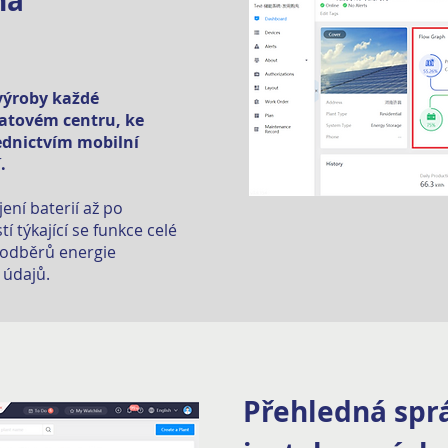
na
 výroby každé
atovém centru, ke
ednictvím mobilní
.
ení baterií až po
í týkající se funkce celé
 odběrů energie
 údajů.
Přehledná spr