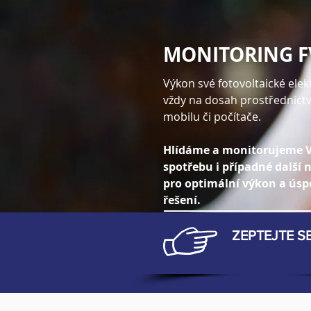
MONITORING F
Výkon své fotovoltaické ele
vždy na dosah prostřednict
mobilu či počítače.
Hlídáme a monitorujeme V
spotřebu i případné další 
pro optimální výkon a ús
řešení.
ZEPTEJTE S