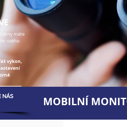
VE
ktrárny máte
vím svého
áš výkon,
nastavení
porná
E NÁS
MOBILNÍ MONIT