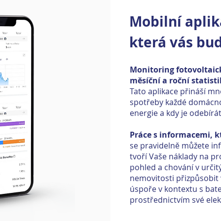
Mobilní apli
která vás bud
Monitoring fotovoltaic
měsíční a roční statist
Tato aplikace přináší m
spotřeby každé domácnos
energie a kdy je odebírát
Práce s informacemi, k
se pravidelně můžete in
tvoří Vaše náklady na p
pohled a chování v urči
nemovitosti přizpůsobit 
úspoře v kontextu s bate
prostřednictvím své elek