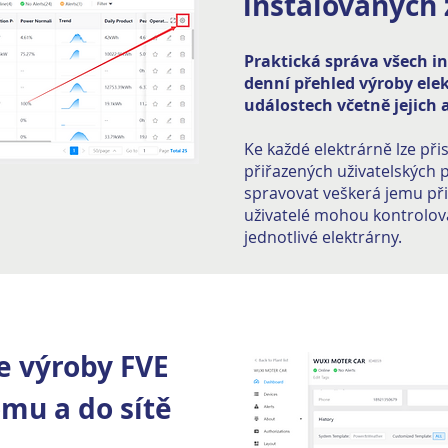
instalovaných 
Praktická správa všech in
denní přehled výroby elek
událostech včetně jejich 
Ke každé elektrárně lze při
přiřazených uživatelských 
spravovat veškerá jemu přiř
uživatelé mohou kontrolova
jednotlivé elektrárny.
e výroby FVE
mu a do sítě