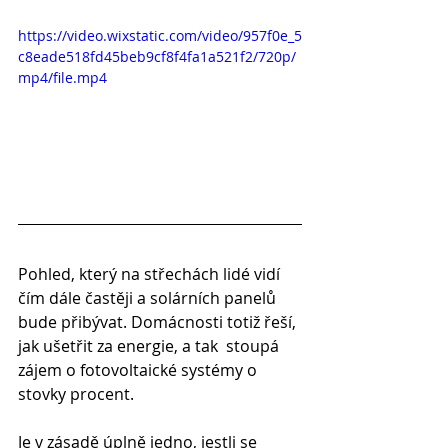
https://video.wixstatic.com/video/957f0e_5
c8eade518fd45beb9cf8f4fa1a521f2/720p/
mp4/file.mp4
Pohled, který na střechách lidé vidí 
čím dále častěji a solárních panelů  
bude přibývat. Domácnosti totiž řeší, 
jak ušetřit za energie, a tak  stoupá 
zájem o fotovoltaické systémy o 
stovky procent.
Je v zásadě úplně jedno, jestli se 