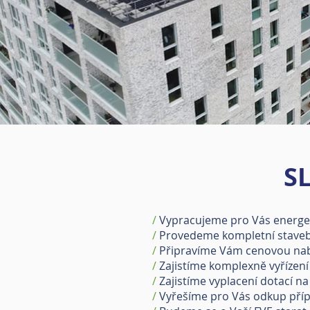
S
/
Vypracujeme pro Vás energeti
/
Provedeme kompletní stavebn
/
Připravíme Vám cenovou nabí
/
Zajistíme komplexně vyřízení 
/
Zajistíme vyplacení dotací na
/
Vyřešíme pro Vás odkup příp