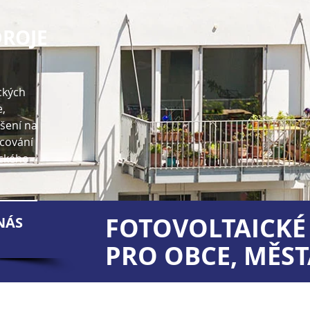
DROJE
ických
,
šení na
ncování
ického
FOTOVOLTAICKÉ
 NÁS
PRO OBCE, MĚST