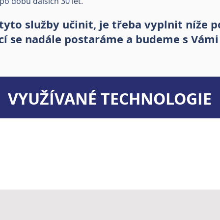
po dobu dalších 30 let.
 tyto služby učinit, je třeba vyplnit níže
cí se nadále postaráme a budeme s Vámi
VYUŽÍVANÉ TECHNOLOGIE