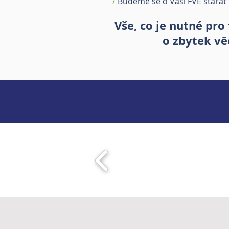
/
Budeme se o Vaší FVE starat 
Vše, co je nutné pro
o zbytek vě