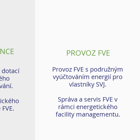
ANCE
PROVOZ FVE
Provoz FVE s podružným
 dotací
vyúčtováním energií pro
ného
vlastníky SVJ.
vání.
Správa a servis FVE v
mického
rámci energetického
 FVE.
facility managementu.