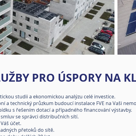
LUŽBY PRO ÚSPORY NA KL
ckou studii a ekonomickou analýzu celé investice.
í a technický průzkum budoucí instalace FVE na Vaši nemo
dku s řešením dotací a případného financování výstavby.
smluv se správci distribučních sítí.
 Váš účet.
adných přetoků do sítě.