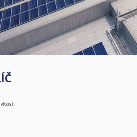
ÍČ
vitost.