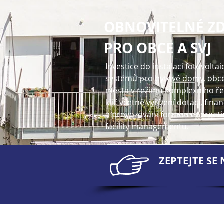
OBNOVITELNÉ Z
PRO OBCE A SVJ
Investice do instalací fotovolta
systémů pro bytové domy, obce
města v režimu komplexního ře
klíč včetně vyřízení dotací, fina
a provozování formou energet
facility managementu.
ZEPTEJTE SE