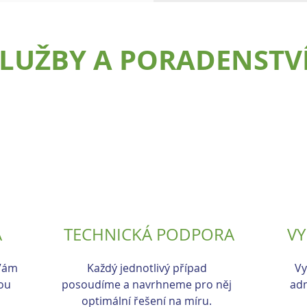
LUŽBY A PORADENSTV
A
TECHNICKÁ PODPORA
VY
 Vám
Každý jednotlivý případ
Vy
ou
posoudíme a navrhneme pro něj
adm
optimální řešení na míru.