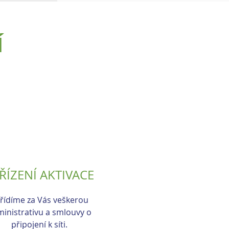
Í
ŘÍZENÍ AKTIVACE
řídíme za Vás veškerou
inistrativu a smlouvy o
připojení k síti.